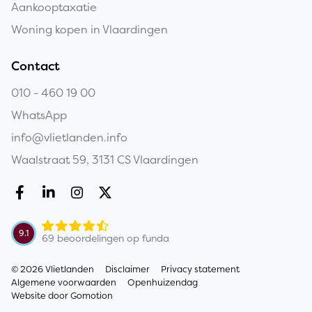
Aankooptaxatie
Woning kopen in Vlaardingen
Contact
010 - 460 19 00
WhatsApp
info@vlietlanden.info
Waalstraat 59, 3131 CS Vlaardingen
Copyright navigation
9.1
69 beoordelingen op funda
© 2026 Vlietlanden
Disclaimer
Privacy statement
Algemene voorwaarden
Openhuizendag
Website door
Gomotion