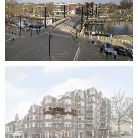
een garderobekast.
De moderne badkamer is volledig betegeld en
uitgerust met een inloopdouche en een
wastafelmeubel met twee kranen. Er is tevens
een handdoeken radiator aanwezig en boven
het wastafelmeubel hangt een spiegel.
BIJZONDERHEDEN
- Volledig voorzien van houten kozijnen met
gedeeltelijk dubbel glas
- Overdekt balkon met uitzicht over de haven
- Inpandig berging met een
wasmachineaansluiting
- Berging op de begane grond.
- Actieve VvE, € 395,24 per maand, inclusief €
120 stookkosten per maand