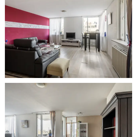
onderhandeling te treden. Er kunnen geen
rechten worden ontleend aan deze informatie.
Vlietlanden NVM Makelaars streeft ernaar de
informatie op haar website / brochures en
andere uitingen zo actueel en nauwkeurig
mogelijk weer te geven. Hoewel de informatie
met de grootst mogelijke zorgvuldigheid is
samengesteld aanvaarden wij geen enkele
aansprakelijkheid ten aanzien van de juistheid
van de vermelde gegevens.