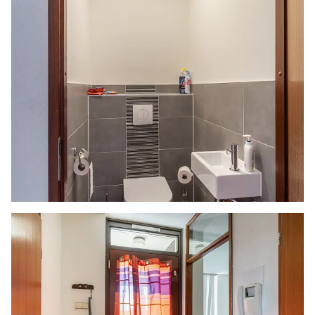
het geven van een indicatie van de
gebruiksoppervlakte. De Meetinstructie sluit
verschillen in meetuitkomsten niet volledig uit,
door bijvoorbeeld interpretatieverschillen,
afrondingen of beperkingen bij het uitvoeren
van de meting. Indien de exacte maten voor een
koper van cruciaal belang zijn, adviseren wij
deze zelf na te meten. De (kandidaat)koper(s)
zullen, indien gewenst, daartoe in de
gelegenheid gesteld worden op een passend
moment teneinde teleurstellingen en schade te
voorkomen.
Ouderdomsclausule
Bij woningen ouder dan 30 jaar zal er standaard
in de koopakte een ouderdomsclausule worden
opgenomen.