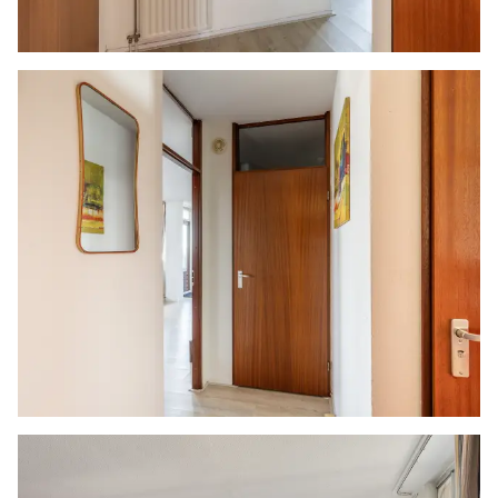
welke vanaf 01-01-2023 binnen de gemeente
Vlaardingen van kracht is. De verkopend
makelaar heeft koper doorverwezen naar de
gemeente Vlaardingen omtrent de
desbetreffende regelgeving. Verkoper noch
verkopend makelaar aanvaarden geen enkele
aansprakelijkheid voor geleden schade wegens
het niet juist naleven van deze
zelfbewoningsplicht.
Gunning
Verkoper behoudt zich uitdrukkelijk het recht
voor het object te gunnen aan de gegadigde
van zijn keuze.
Nadrukkelijk zij vermeld dat alle informatie in
deze brochure moet beschouwd worden als een
uitnodiging tot het doen van een bod of om in