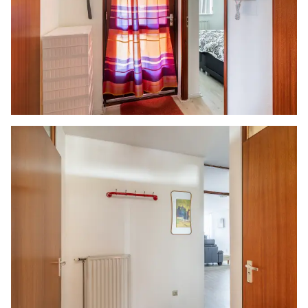
Notariskeuze en kosten
In principe ligt de notariskeuze bij de koper. Het
doorhalen van de hypothecaire inschrijving in
het kadaster moet door de verkoper betaald
worden. Zijn de kosten voor deze doorhaling
hoger dan € 400,- inclusief BTW dan wordt het
meerdere bij de koper in rekening gebracht.
Indien de koper een notaris kiest buiten een
straal van 20 kilometer van de verkochte
onroerende zaak dan zijn de eventuele kosten
die de notaris berekent voor een eventuele
verkoopvolmacht en legalisatie hiervan ten
behoeve van de verkoper voor rekening van de
koper.
Zelfbewoningsplicht
Koper is bekend met de zelfbewoningsplicht