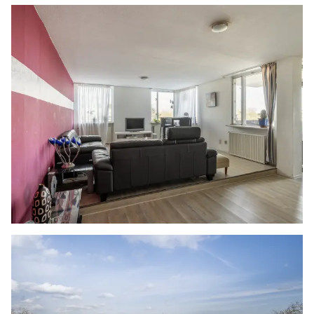
keuken en er is een deur naar het balkon en de
hoofdslaapkamer.
De keuken is opgesteld in een hoek met een
betegelde achterwand. Er is diverse apparatuur
aanwezig en in de keuken is zelfs ruimte voor
een compacte eethoek.
Het balkon is fijn overdekt en biedt net als de
woonkamer een fraai uitzicht over de stad en de
haven. De ondergrond is voorzien van tegels en
de stenen balustrade is onderbroken met twee
glaspanelen.
De hoofdslaapkamer is gelegen naast de
woonkamer en kijkt ook uit over de haven. Hier
is naast een tweepersoonsbed ook ruimte voor