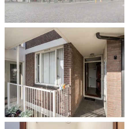
- Blokverwarming
- Boiler voor warm water
- Eigen parkeerplaats in de garage
- Gelegen op eigen grond
- Bouwjaar 1981
- Energielabel E
- Oplevering in overleg
- In de koopovereenkomst zal de niet zelf
bewoners clausule opgenomen worden
- Het appartement wordt verkocht in de staat
zoals zich deze nu bevindt (as is where is)
Woonoppervlakte
De Meetinstructie is gebaseerd op de NEN2580.
De Meetinstructie is bedoeld om een meer
eenduidige manier van meten toe te passen voor