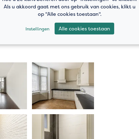
Als u akkoord gaat met ons gebruik van cookies, klikt u
egen, waarbij één slaapkamer
arkeren
op "Alle cookies toestaan".
laapkamer heeft een dakraam.
Alle cookies toestaan
Instellingen
 uitgerust met een douchecabine,
aanwezig dakkapel beschikt over te
.
n en deels voorzien van houten
erkt
vlonderplanken
aand
 grond, canon € 435,43 per maand.