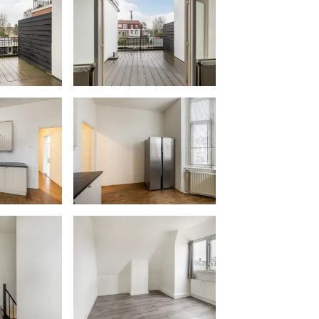
 standaard in de koopakte een
n.
 koper. Het doorhalen van de
ter moet door de verkoper betaald
aling hoger dan € 400,- inclusief
er in rekening gebracht. Indien de
al van 20 kilometer van de
 eventuele kosten die de notaris
lmacht en legalisatie hiervan ten
 van de koper.
plicht welke vanaf 01-01-2023
racht is. De verkopend makelaar
meente Vlaardingen omtrent de