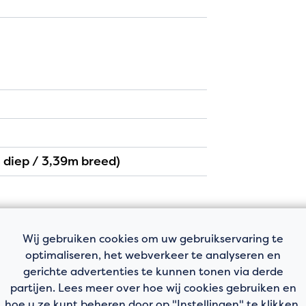
geven toegang tot het riante
vlonderplanken en een metalen
ut tussen twee muren en is deels
oek en beschikt naast bovenkasten
orgt voor een speels effect en geeft
De achterwand van de keuken is
oer.
m diep / 3,39m breed)
p bereikbaar, die toegang geeft tot
Wij gebruiken cookies om uw gebruikservaring te
aanwezig daklicht zorgt voor meer
optimaliseren, het webverkeer te analyseren en
kast met daarin de opstelling van
e
gerichte advertenties te kunnen tonen via derde
p deze verdieping zijn strak
partijen. Lees meer over hoe wij cookies gebruiken en
hoe u ze kunt beheren door op "Instellingen" te klikken.