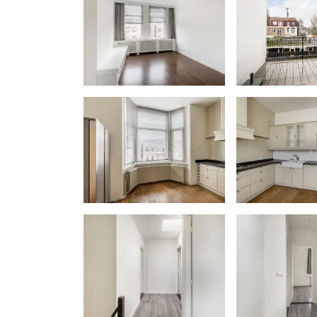
Bij woningen ouder dan 30 jaar zal er
ouderdomsclausule worden opgenome
Notariskeuze en kosten
In principe ligt de notariskeuze bij de
hypothecaire inschrijving in het kadas
worden. Zijn de kosten voor deze doorh
BTW dan wordt het meerdere bij de kop
koper een notaris kiest buiten een stra
verkochte onroerende zaak dan zijn de
berekent voor een eventuele verkoopvo
behoeve van de verkoper voor rekening
Zelfbewoningsplicht
Koper is bekend met de zelfbewonings
binnen de gemeente Vlaardingen van k
heeft koper doorverwezen naar de ge