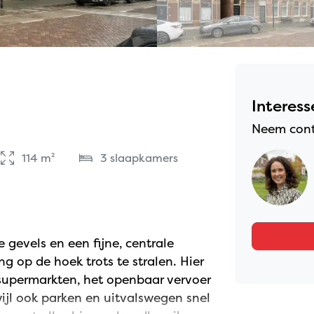
Interess
Neem cont
114 m²
3 slaapkamers
e gevels en een fijne, centrale
 op de hoek trots te stralen. Hier
 supermarkten, het openbaar vervoer
ijl ook parken en uitvalswegen snel