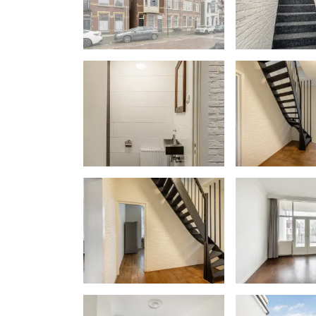
Jaarlijkse wettelijke indexering.
- Bouwjaar 1913
- Energielabel E
- Oplevering in overleg, kan snel
Woonoppervlakte
De Meetinstructie is gebaseerd op de 
bedoeld om een meer eenduidige manie
het geven van een indicatie van de ge
Meetinstructie sluit verschillen in meet
bijvoorbeeld interpretatieverschillen, 
uitvoeren van de meting. Indien de ex
cruciaal belang zijn, adviseren wij dez
(kandidaat)koper(s) zullen, indien gew
gesteld worden op een passend moment
schade te voorkomen.
Ouderdomsclausule