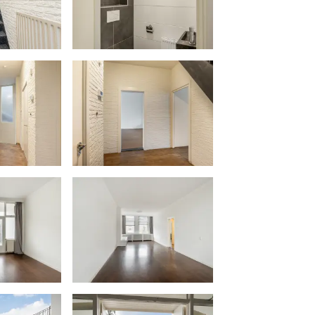
NEN2580. De Meetinstructie is
r van meten toe te passen voor
bruiksoppervlakte. De
uitkomsten niet volledig uit, door
afrondingen of beperkingen bij het
acte maten voor een koper van
e zelf na te meten. De
enst, daartoe in de gelegenheid
 teneinde teleurstellingen en