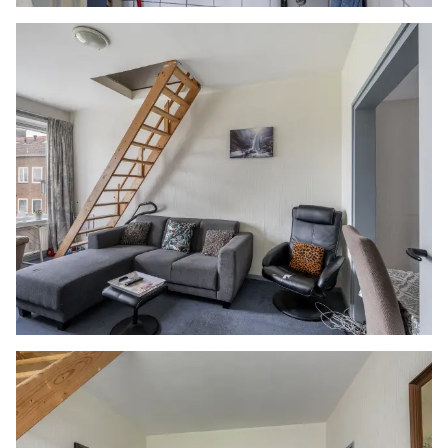
aansprakelijkheid voor geleden schade wegens
het niet juist naleven van deze
zelfbewoningsplicht.
Gunning
Verkoper behoudt zich uitdrukkelijk het recht
voor het object te gunnen aan de gegadigde
van zijn keuze.
Nadrukkelijk zij vermeld dat alle informatie in
deze brochure moet beschouwd worden als een
uitnodiging tot het doen van een bod of om in
onderhandeling te treden. Er kunnen geen
rechten worden ontleend aan deze informatie.
Vlietlanden NVM Makelaars streeft ernaar de
informatie op haar website / brochures en
andere uitingen zo actueel en nauwkeurig