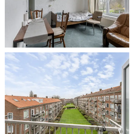
wanden zijn afwisselend afgewerkt.
ZOLDER
Na de trapopgang is er toegang tot de
afgesloten overloop, die toegang geeft tot de
open ruimte. Deze is onafgewerkt en voorzien
van een klein dakraam.
BIJZONDERHEDEN
- Geheel voorzien van kunststof kozijnen met
dubbel glas
- Beschikking over twee balkons
- De zolderverdieping behoort officieel niet tot
het appartement, echter de VVE gedoogd het
gebruik van deze verdieping.