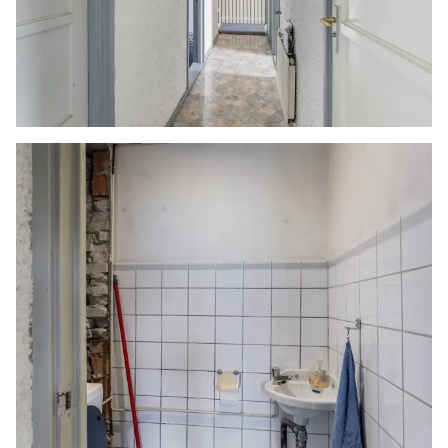
meerdere bij de koper in rekening gebracht.
Indien de koper een notaris kiest buiten een
straal van 20 kilometer van de verkochte
onroerende zaak dan zijn de eventuele kosten
die de notaris berekent voor een eventuele
verkoopvolmacht en legalisatie hiervan ten
behoeve van de verkoper voor rekening van de
koper.
Zelfbewoningsplicht
Koper is bekend met de zelfbewoningsplicht
welke vanaf 01-01-2023 binnen de gemeente
Vlaardingen van kracht is. De verkopend
makelaar heeft koper doorverwezen naar de
gemeente Vlaardingen omtrent de
desbetreffende regelgeving. Verkoper noch
verkopend makelaar aanvaarden geen enkele