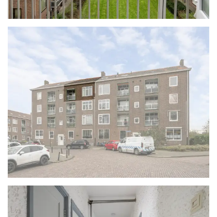
- Cv-ketel
- Actieve VvE
- Gelegen op eigen grond
- Bouwjaar 1950
- Energielabel C
- Oplevering in overleg, kan snel
Woonoppervlakte
De Meetinstructie is gebaseerd op de NEN2580.
De Meetinstructie is bedoeld om een meer
eenduidige manier van meten toe te passen voor
het geven van een indicatie van de
gebruiksoppervlakte. De Meetinstructie sluit
verschillen in meetuitkomsten niet volledig uit,
door bijvoorbeeld interpretatieverschillen,
afrondingen of beperkingen bij het uitvoeren
van de meting. Indien de exacte maten voor een