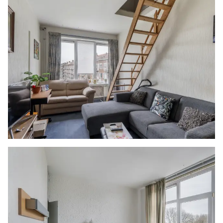
met een spiegel en verlichting. In het plafond
zijn inbouw spots aangebracht en er is een deur
naar het aangrenzende balkon, dat uitzicht
geeft over het grasveld.
De hoofdslaapkamer is gelegen aan de voorzijde
en heeft een vaste kast en een deur naar het
overdekte balkon aan de voorzijde, dat is
voorzien van een zonnescherm en uitzicht biedt
over de wijk. De wanden zijn afgewerkt met grof
pleisterwerk en op de vloer ligt vloerbedekking.
De tweede slaapkamer is aangrenzend gelegen
en heeft eveneens een deur naar het balkon. De
wanden zijn gesausd en op de vloer ligt
vloerbedekking. De derde slaapkamer is gelegen
aan de achterzijde en beschikt over een vaste
kast. Ook hier ligt vloerbedekking, maar de