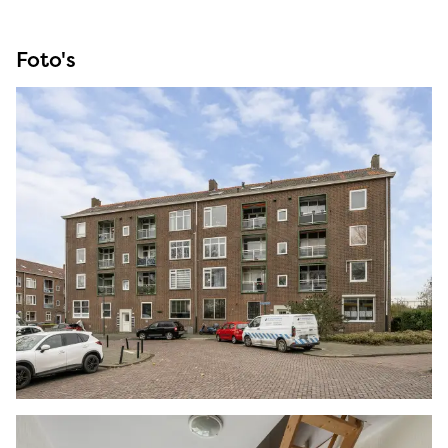
pleisterwerk.
Foto's
De woonkamer is gesitueerd aan de achterzijde
en beschikt over een open trap naar de
verdieping en een diepe nis, waar ruimte is voor
een eethoek. De wanden zijn behangen en de op
de vloer ligt vloerbedekking.
De keuken beschikt over een recht keukenblok
met bovenkasten en diverse apparatuur. De
achterwand is betegeld en op de vloer ligt vinyl.
In deze ruimte bevindt zich tevens de opstelling
van de Cv-ketel en vanuit hier is er een deur
naar de badkamer.
De badkamer is volledig betegeld en is uitgerust
met een douchecabine en een wastafelmeubel