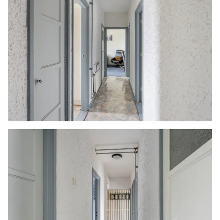
koper van cruciaal belang zijn, adviseren wij
deze zelf na te meten. De (kandidaat)koper(s)
zullen, indien gewenst, daartoe in de
gelegenheid gesteld worden op een passend
moment teneinde teleurstellingen en schade te
voorkomen.
Ouderdomsclausule
Bij woningen ouder dan 30 jaar zal er standaard
in de koopakte een ouderdomsclausule worden
opgenomen.
Notariskeuze en kosten
In principe ligt de notariskeuze bij de koper. Het
doorhalen van de hypothecaire inschrijving in
het kadaster moet door de verkoper betaald
worden. Zijn de kosten voor deze doorhaling
hoger dan € 400,- inclusief BTW dan wordt het