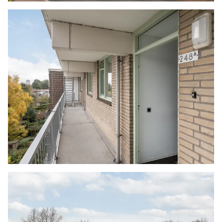
Ouderdomsclausule
Bij woningen ouder dan 30 jaar zal er standaard
in de koopakte een ouderdomsclausule worden
opgenomen.
Notariskeuze en kosten
In principe ligt de notariskeuze bij de koper. Het
doorhalen van de hypothecaire inschrijving in
het kadaster moet door de verkoper betaald
worden. Zijn de kosten voor deze doorhaling
hoger dan € 400,- inclusief BTW dan wordt het
meerdere bij de koper in rekening gebracht.
Indien de koper een notaris kiest buiten een
straal van 20 kilometer van de verkochte
onroerende zaak dan zijn de eventuele kosten
die de notaris berekent voor een eventuele
verkoopvolmacht en legalisatie hiervan ten
behoeve van de verkoper voor rekening van de