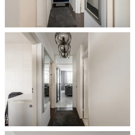
van zijn keuze.
Nadrukkelijk zij vermeld dat alle informatie in
deze brochure moet beschouwd worden als een
uitnodiging tot het doen van een bod of om in
onderhandeling te treden. Er kunnen geen
rechten worden ontleend aan deze informatie.
Vlietlanden NVM Makelaars streeft ernaar de
informatie op haar website / brochures en
andere uitingen zo actueel en nauwkeurig
mogelijk weer te geven. Hoewel de informatie
met de grootst mogelijke zorgvuldigheid is
samengesteld aanvaarden wij geen enkele
aansprakelijkheid ten aanzien van de juistheid
van de vermelde gegevens.