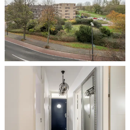
koper.
Zelfbewoningsplicht
Koper is bekend met de zelfbewoningsplicht
welke vanaf 01-01-2023 binnen de gemeente
Vlaardingen van kracht is. De verkopend
makelaar heeft koper doorverwezen naar de
gemeente Vlaardingen omtrent de
desbetreffende regelgeving. Verkoper noch
verkopend makelaar aanvaarden geen enkele
aansprakelijkheid voor geleden schade wegens
het niet juist naleven van deze
zelfbewoningsplicht.
Gunning
Verkoper behoudt zich uitdrukkelijk het recht
voor het object te gunnen aan de gegadigde