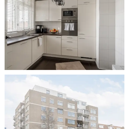
- Opnieuw gestuukt en geschilderd (2022)
- Nieuwe stopcontacten geplaatst in de
woonkamer (2022)
- Vaatwasser, inductiekookplaat en afzuigkap
vernieuwd (2022)
- Nieuwe binnendeuren geplaatst (2025)
- Cv-ketel (2018)
- Externe berging met verlichting
- Gezamenlijke fietsenstalling
- Vrij parkeren rondom het complex
- Actieve VvE (bijdrage €194,- per maand)
- Eigendom
- Bouwjaar 1989
- Energielabel B
- Oplevering in overleg