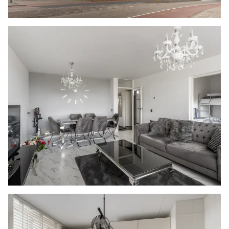
een douchecabine, een wastafelmeubel, een
zwevend toilet en een handdoeken radiator.
Daarnaast bevinden zich hier de aansluitingen
voor de wasmachine en de droger en er is een
vaste kast aanwezig, met daarin de opstelling
van de Cv-ketel.
De eerste slaapkamer is gelegen aan de
galerijzijde en heeft net als de tweede
slaapkamer, gestuukte wanden en een
marmerlook laminaatvloer.
BIJZONDERHEDEN
- Volledig voorzien van houten kozijnen met
dubbel glas
- Het balkon is opnieuw betegeld (2023)