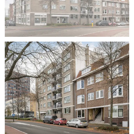
Woonoppervlakte
De Meetinstructie is gebaseerd op de NEN2580.
De Meetinstructie is bedoeld om een meer
eenduidige manier van meten toe te passen voor
het geven van een indicatie van de
gebruiksoppervlakte. De Meetinstructie sluit
verschillen in meetuitkomsten niet volledig uit,
door bijvoorbeeld interpretatieverschillen,
afrondingen of beperkingen bij het uitvoeren
van de meting. Indien de exacte maten voor een
koper van cruciaal belang zijn, adviseren wij
deze zelf na te meten. De (kandidaat)koper(s)
zullen, indien gewenst, daartoe in de
gelegenheid gesteld worden op een passend
moment teneinde teleurstellingen en schade te
voorkomen.