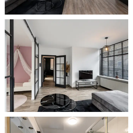
rechten worden ontleend aan deze informatie.
Vlietlanden NVM Makelaars streeft ernaar de
informatie op haar website / brochures en
andere uitingen zo actueel en nauwkeurig
mogelijk weer te geven. Hoewel de informatie
met de grootst mogelijke zorgvuldigheid is
samengesteld aanvaarden wij geen enkele
aansprakelijkheid ten aanzien van de juistheid
van de vermelde gegevens.