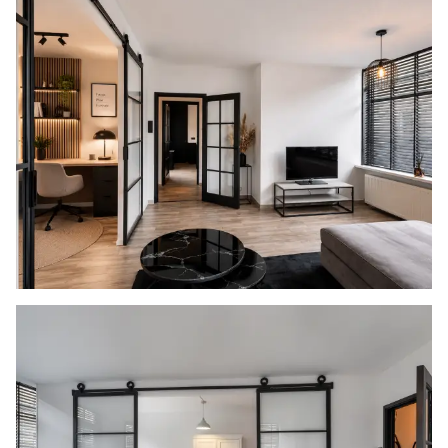
door bijvoorbeeld interpretatieverschillen,
afrondingen of beperkingen bij het uitvoeren
van de meting. Indien de exacte maten voor een
koper van cruciaal belang zijn, adviseren wij
deze zelf na te meten. De (kandidaat)koper(s)
zullen, indien gewenst, daartoe in de
gelegenheid gesteld worden op een passend
moment teneinde teleurstellingen en schade te
voorkomen.
Ouderdomsclausule
Bij woningen ouder dan 30 jaar zal er standaard
in de koopakte een ouderdomsclausule worden
opgenomen.
Zelfbewoningsplicht
Koper is bekend met de zelfbewoningsplicht
welke vanaf 01-01-2023 binnen de gemeente