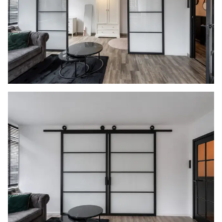
Vlaardingen van kracht is. De verkopend
makelaar heeft koper doorverwezen naar de
gemeente Vlaardingen omtrent de
desbetreffende regelgeving. Verkoper noch
verkopend makelaar aanvaarden geen enkele
aansprakelijkheid voor geleden schade wegens
het niet juist naleven van deze
zelfbewoningsplicht.
Gunning
Verkoper behoudt zich uitdrukkelijk het recht
voor het object te gunnen aan de gegadigde
van zijn keuze.
Nadrukkelijk zij vermeld dat alle informatie in
deze brochure moet beschouwd worden als een
uitnodiging tot het doen van een bod of om in
onderhandeling te treden. Er kunnen geen