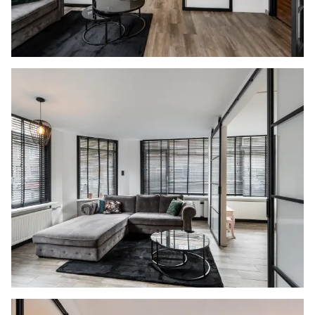
- De schuttingen zijn opnieuw geschilderd
(2025)
- Cv-ketel
- VvE (€50,- per maand)
- Erfpacht (€138,40 per jaar)
- Bouwjaar 1941
- Energielabel D
- Oplevering in overleg
Woonoppervlakte
De Meetinstructie is gebaseerd op de NEN2580.
De Meetinstructie is bedoeld om een meer
eenduidige manier van meten toe te passen voor
het geven van een indicatie van de
gebruiksoppervlakte. De Meetinstructie sluit
verschillen in meetuitkomsten niet volledig uit,