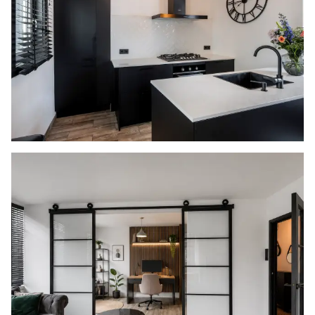
De ondergrond in de tuin is voorzien van tegels
en langs de houten schuttingen zijn borders
aanwezig voor eventuele beplanting. Tevens
hangt er aan de gevel een waterkraantje.
De badkamer is volledig betegeld en uitgerust
met een douchecabine, een toilet en een
wastafelmeubel met daarboven een spiegel en
verlichting. Daarnaast hangt er een radiator en
is er een te openen raam aanwezig, voor
natuurlijke ventilatie.
BIJZONDERHEDEN
- Geheel voorzien van kunststof kozijnen met
dubbel glas
- De keuken, de wanden, de plafonds en de
radiatoren zijn vernieuwd (2021)