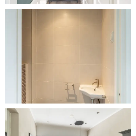
gelegenheid gesteld worden op een passend
moment teneinde teleurstellingen en schade te
voorkomen.
Ouderdomsclausule
Bij woningen ouder dan 30 jaar zal er standaard
in de koopakte een ouderdomsclausule worden
opgenomen.
Notariskeuze en kosten
In principe ligt de notariskeuze bij de koper. Het
doorhalen van de hypothecaire inschrijving in
het kadaster moet door de verkoper betaald
worden. Zijn de kosten voor deze doorhaling
hoger dan € 400,- inclusief BTW dan wordt het
meerdere bij de koper in rekening gebracht.
Indien de koper een notaris kiest buiten een