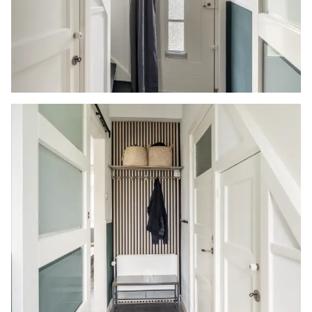
- Energielabel B
- Oplevering in overleg
Woonoppervlakte
De Meetinstructie is gebaseerd op de NEN2580.
De Meetinstructie is bedoeld om een meer
eenduidige manier van meten toe te passen voor
het geven van een indicatie van de
gebruiksoppervlakte. De Meetinstructie sluit
verschillen in meetuitkomsten niet volledig uit,
door bijvoorbeeld interpretatieverschillen,
afrondingen of beperkingen bij het uitvoeren
van de meting. Indien de exacte maten voor een
koper van cruciaal belang zijn, adviseren wij
deze zelf na te meten. De (kandidaat)koper(s)
zullen, indien gewenst, daartoe in de