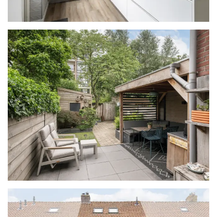
2E VERDIEPING
De overloop op deze verdieping beschikt over
een dakkapel, die wordt gedeeld met de
aangrenzende slaapkamer. Onder de dakkapel
zijn knieschotten aanwezig en op de vloer ligt
een PVC vloer, die is doorgetrokken naar de
slaapkamer. Daarnaast geeft deze overloop ook
toegang tot de inpandige berging, waarin zich
de Cv-ketel bevindt.
De derde slaapkamer is een ruime kamer met
vaste kaste en airconditioning. De schuine kap
aan de voorzijde is voorzien van twee dakramen
en aan weerszijden zijn knieschotten aanwezig.
BIJZONDERHEDEN
- Houten kozijnen die grotendeels zijn voorzien