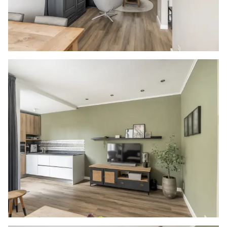
Gunning
Verkoper behoudt zich uitdrukkelijk het recht
voor het object te gunnen aan de gegadigde
van zijn keuze.
Nadrukkelijk zij vermeld dat alle informatie in
deze brochure moet beschouwd worden als een
uitnodiging tot het doen van een bod of om in
onderhandeling te treden. Er kunnen geen
rechten worden ontleend aan deze informatie.
Vlietlanden NVM Makelaars streeft ernaar de
informatie op haar website / brochures en
andere uitingen zo actueel en nauwkeurig
mogelijk weer te geven. Hoewel de informatie
met de grootst mogelijke zorgvuldigheid is
samengesteld aanvaarden wij geen enkele