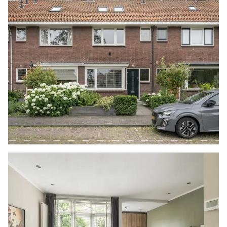
De achtertuin is afwisselend aangelegd, met
langs de gevel een tegelterras, dat overloopt in
een tegelpad en kunstgras. Aan de woning is een
overkapping geplaatst met een gezellige zithoek
en een kleine vijver. Achterin de tuin staat een
houten berging, die is voorzien van verlichting
en elektra, en het geheel is omheind door een
houten schutting met een achteruitgang.
Daarnaast zijn er stenen borders aanwezig, die
zijn voorzien van diverse beplanting.
1E VERDIEPING
Na de trapopgang is de overloop bereikbaar,
waar de aanwezige airconditioning zorgt voor
de nodige verkoeling. De vloer is voorzien van
een laminaatvloer, die is doorgetrokken naar de