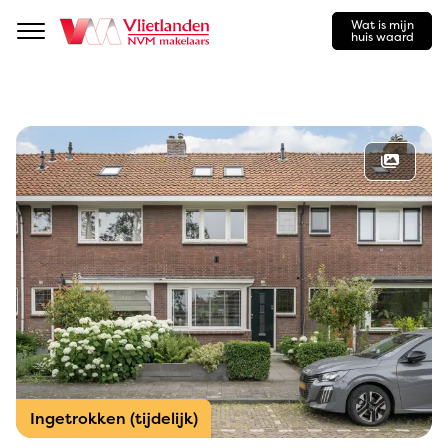
Wat is mijn
Navigation
huis waard
Ingetrokken (tijdelijk)