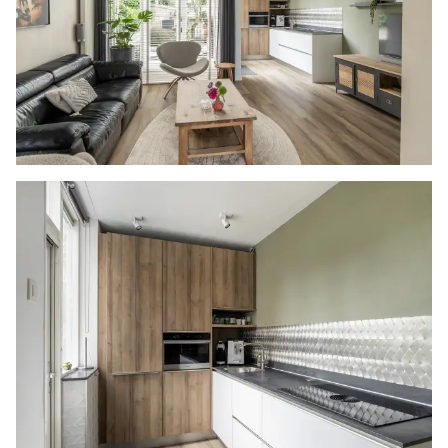
twee slaapkamers. Alle wanden zijn geschilderd
en naast de twee slaapkamers is er vanaf de
overloop toegang tot de wenteltrap naar de 2e
verdieping en de badkamer.
De twee slaapkamers zijn verdeeld gelegen aan
zowel de voor- als de achterzijde en beschikken
beide over een grote vaste kast met
schuifdeuren.
De badkamer is volledig betegeld en compleet
uitgerust met een inloopdouche, een toilet, een
dubbel wastafelmeubel, een handdoeken
radiator en een wasmachineaansluiting. De
ramen zorgen voor een natuurlijke ventilatie en
het plafond is voorzien van inbouw spots.