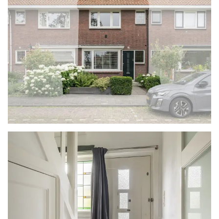
van dubbel glas
- De achterdeur en de slaapkamer zijn voorzien
van insectenhorren
- De slaapkamer op de 1e verdieping aan de
achterzijde is voorzien van een elektrisch
zipscreen
- De badkamer is voorzien van screen
(handmatig)
- De gevel aan de achterzijde is voorzien van
een elektrisch knikarmscherm
- 5 zonnepanelen
- Cv-ketel (2024)
- Houten berging met verlichting en elektra
- Schilderwerk (2025)
- Nieuwe badkamerkranen geplaatst
- Gelegen op eigen grond
- Bouwjaar 1939