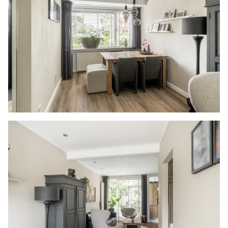
straal van 20 kilometer van de verkochte
onroerende zaak dan zijn de eventuele kosten
die de notaris berekent voor een eventuele
verkoopvolmacht en legalisatie hiervan ten
behoeve van de verkoper voor rekening van de
koper.
Zelfbewoningsplicht
Koper is bekend met de zelfbewoningsplicht
welke vanaf 01-01-2023 binnen de gemeente
Vlaardingen van kracht is. De verkopend
makelaar heeft koper doorverwezen naar de
gemeente Vlaardingen omtrent de
desbetreffende regelgeving. Verkoper noch
verkopend makelaar aanvaarden geen enkele
aansprakelijkheid voor geleden schade wegens
het niet juist naleven van deze
zelfbewoningsplicht.