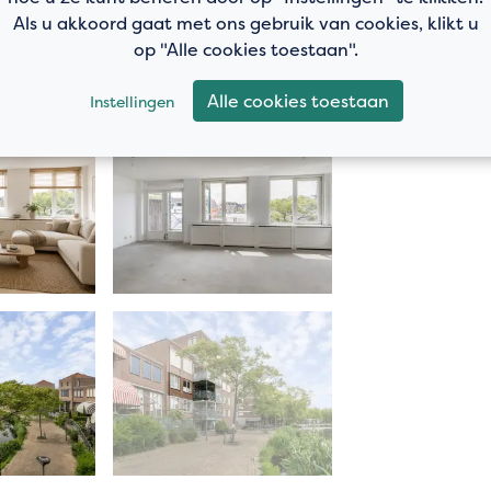
assing
Als u akkoord gaat met ons gebruik van cookies, klikt u
an zaken en vragenlijst B
op "Alle cookies toestaan".
Alle cookies toestaan
Instellingen
NEN2580. De Meetinstructie is
r van meten toe te passen voor
bruiksoppervlakte. De
uitkomsten niet volledig uit, door
afrondingen of beperkingen bij het
acte maten voor een koper van
e zelf na te meten. De
enst, daartoe in de gelegenheid
 teneinde teleurstellingen en