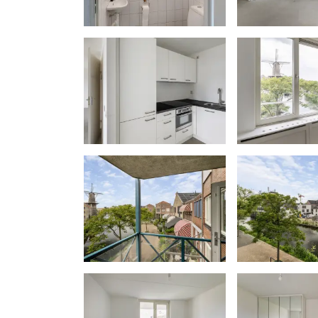
heeft koper doorverwezen naar de ge
desbetreffende regelgeving. Verkoper
aanvaarden geen enkele aansprakelijk
het niet juist naleven van deze zelfbe
Gunning
Verkoper behoudt zich uitdrukkelijk he
aan de gegadigde van zijn keuze.
Nadrukkelijk zij vermeld dat alle info
beschouwd worden als een uitnodiging
onderhandeling te treden. Er kunnen 
deze informatie.
Vlietlanden NVM Makelaars streeft ern
brochures en andere uitingen zo actue
geven. Hoewel de informatie met de gr
samengesteld aanvaarden wij geen enk