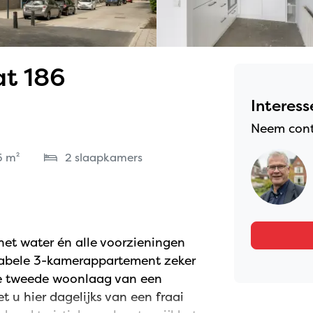
at 186
Interess
Neem cont
5 m²
2 slaapkamers
het water én alle voorzieningen
tabele 3-kamerappartement zeker
de tweede woonlaag van een
u hier dagelijks van een fraai