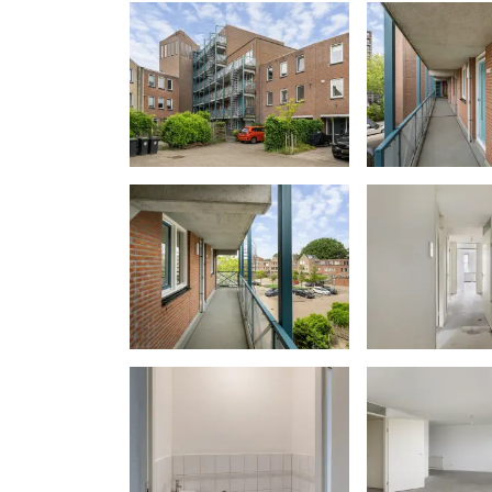
Ouderdomsclausule
Bij woningen ouder dan 30 jaar zal er
ouderdomsclausule worden opgenome
Notariskeuze en kosten
In principe ligt de notariskeuze bij de
hypothecaire inschrijving in het kadas
worden. Zijn de kosten voor deze doorh
BTW dan wordt het meerdere bij de kop
koper een notaris kiest buiten een stra
verkochte onroerende zaak dan zijn de
berekent voor een eventuele verkoopvo
behoeve van de verkoper voor rekening
Zelfbewoningsplicht
Koper is bekend met de zelfbewonings
binnen de gemeente Schiedam van krac