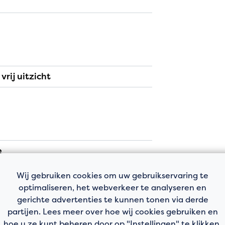
gracht. De balustrade is voorzien
is bedekt met houten vlonder
e galerijzijde, waarbij de
aste kast.
vrij uitzicht
itgerust met een douchecabine, een
e
 met dubbel glas
icht
Wij gebruiken cookies om uw gebruikservaring te
optimaliseren, het webverkeer te analyseren en
gerichte advertenties te kunnen tonen via derde
arkeren
partijen. Lees meer over hoe wij cookies gebruiken en
 tot 2044
hoe u ze kunt beheren door op "Instellingen" te klikken.