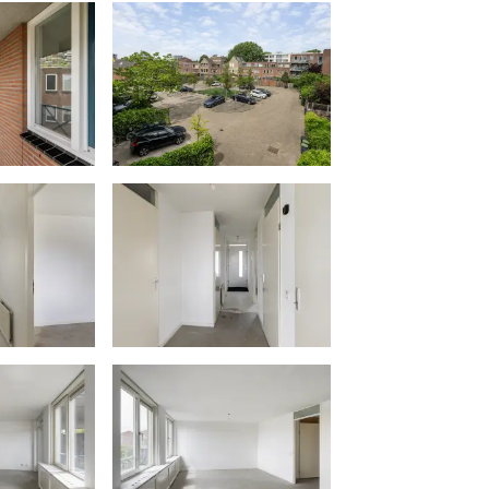
 standaard in de koopakte een
n.
 koper. Het doorhalen van de
ter moet door de verkoper betaald
aling hoger dan € 400,- inclusief
er in rekening gebracht. Indien de
al van 20 kilometer van de
 eventuele kosten die de notaris
lmacht en legalisatie hiervan ten
 van de koper.
plicht welke vanaf 01-01-2023
ht is. De verkopend makelaar