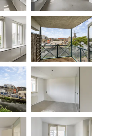
meente Schiedam omtrent de
 noch verkopend makelaar
heid voor geleden schade wegens
woningsplicht.
t recht voor het object te gunnen
rmatie in deze brochure moet
 tot het doen van een bod of om in
geen rechten worden ontleend aan
aar de informatie op haar website /
el en nauwkeurig mogelijk weer te
ootst mogelijke zorgvuldigheid is
ele aansprakelijkheid ten aanzien