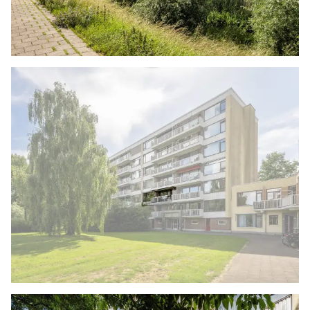
worden. Zijn de kosten voor deze doorhaling
hoger dan € 400,- inclusief BTW dan wordt het
meerdere bij de koper in rekening gebracht.
Indien de koper een notaris kiest buiten een
straal van 20 kilometer van de verkochte
onroerende zaak dan zijn de eventuele kosten
die de notaris berekent voor een eventuele
verkoopvolmacht en legalisatie hiervan ten
behoeve van de verkoper voor rekening van de
koper.
Zelfbewoningsplicht
Koper is bekend met de zelfbewoningsplicht
welke vanaf 01-01-2023 binnen de gemeente
Vlaardingen van kracht is. De verkopend
makelaar heeft koper doorverwezen naar de
gemeente Vlaardingen omtrent de
desbetreffende regelgeving. Verkoper noch