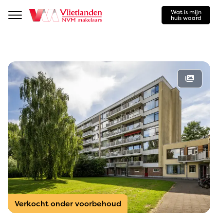
Wat is mijn
Navigation
huis waard
Verkocht onder voorbehoud