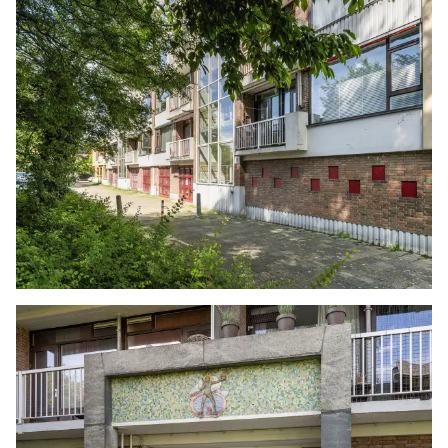
verkopend makelaar aanvaarden geen enkele
aansprakelijkheid voor geleden schade wegens
het niet juist naleven van deze
zelfbewoningsplicht.
Gunning
Verkoper behoudt zich uitdrukkelijk het recht
voor het object te gunnen aan de gegadigde
van zijn keuze.
Nadrukkelijk zij vermeld dat alle informatie in
deze brochure moet beschouwd worden als een
uitnodiging tot het doen van een bod of om in
onderhandeling te treden. Er kunnen geen
rechten worden ontleend aan deze informatie.
Vlietlanden NVM Makelaars streeft ernaar de
informatie op haar website / brochures en