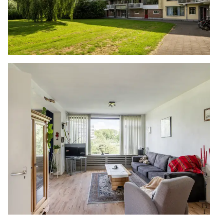
De keuken beschikt over een recht keukenblok
met bovenkasten en diverse apparatuur, zoals
een oven, een vaatwasser, een koelkast, een
vriezer en een gaskookplaat met daarboven een
afzuigkap. Het aanrechtblad loopt door naar de
achterwand, de andere wanden zijn betegeld en
op de vloer ligt vinyl. De cv-ketel bevindt zich in
een aparte kast en vanuit de keuken is er
toegang tot een extra balkon.
BIJZONDERHEDEN
- Houten kozijnen met dubbel glas
- Kamers zijn voorzien van screens
- Balkon voorzien van zonnescherm
- Elke kamer is voorzien van insectenhorren
- Cv-ketel (2024)
- Openbaar parkeren