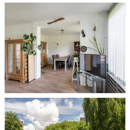
- Externe berging met verlichting
- Actieve VvE (bijdrage €207,96 per maand)
- Gelegen op eigen grond
- Bouwjaar 1957
- Energielabel C
- Oplevering in overleg
Woonoppervlakte
De Meetinstructie is gebaseerd op de NEN2580.
De Meetinstructie is bedoeld om een meer
eenduidige manier van meten toe te passen voor
het geven van een indicatie van de
gebruiksoppervlakte. De Meetinstructie sluit
verschillen in meetuitkomsten niet volledig uit,
door bijvoorbeeld interpretatieverschillen,
afrondingen of beperkingen bij het uitvoeren