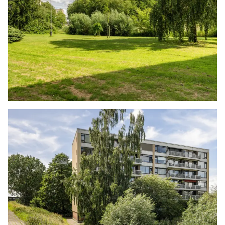
van de meting. Indien de exacte maten voor een
koper van cruciaal belang zijn, adviseren wij
deze zelf na te meten. De (kandidaat)koper(s)
zullen, indien gewenst, daartoe in de
gelegenheid gesteld worden op een passend
moment teneinde teleurstellingen en schade te
voorkomen.
Ouderdomsclausule
Bij woningen ouder dan 30 jaar zal er standaard
in de koopakte een ouderdomsclausule worden
opgenomen.
Notariskeuze en kosten
In principe ligt de notariskeuze bij de koper. Het
doorhalen van de hypothecaire inschrijving in
het kadaster moet door de verkoper betaald