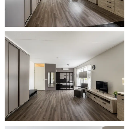
eenduidige manier van meten toe te passen voor
het geven van een indicatie van de
gebruiksoppervlakte. De Meetinstructie sluit
verschillen in meetuitkomsten niet volledig uit,
door bijvoorbeeld interpretatieverschillen,
afrondingen of beperkingen bij het uitvoeren
van de meting. Indien de exacte maten voor een
koper van cruciaal belang zijn, adviseren wij
deze zelf na te meten. De (kandidaat)koper(s)
zullen, indien gewenst, daartoe in de
gelegenheid gesteld worden op een passend
moment teneinde teleurstellingen en schade te
voorkomen.
Notariskeuze en kosten
In principe ligt de notariskeuze bij de koper. Het
doorhalen van de hypothecaire inschrijving in
het kadaster moet door de verkoper betaald