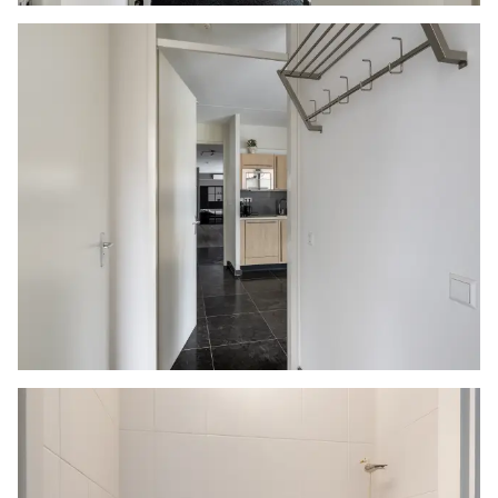
is een vaste kast, met daarin een
wasmachineaansluiting en de Cv-ketel. De
wanden zijn allemaal gestuukt en op de vloer
ligt laminaat.
Dit terras biedt een wijds uitzicht over de wijk,
richting de molen en is heerlijk privé. De
schutting aan de ene zijde zorgt voor een
afscheiding naar de buren en de ondergrond is
bedekt met tegels.
BIJZONDERHEDEN
- Afwisselend voorzien van houten en aluminium
kozijnen, allen voorzien van HR++ glas, Isolide S
- De benedenverdieping beschikt over een los
horpaneel
- Het eerste terras is voorzien van elektrisch