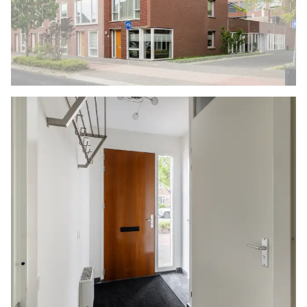
de achterzijde is voorzien van airconditioning.
De volledig betegelde badkamer is uitgerust met
een ligbad met een handdouche, een
douchecabine en een wastafelmeubel. Er is
verwarming aanwezig en mechanische
ventilatie.
3E VERDIEPING
Deze woonlaag is een volledige eigen
slaapverdieping. De trapopgang komt uit op een
smalle overloop met een deur naar de derde
slaapkamer. Deze kamer is zo ruim van opzet
dat het genoeg ruimte biedt voor een groot
tweepersoonsbed en een grote garderobekast. Er
is een grote schuifpui naar het prive terras en er