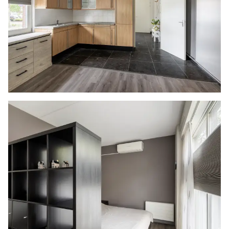
desbetreffende regelgeving. Verkoper noch
verkopend makelaar aanvaarden geen enkele
aansprakelijkheid voor geleden schade wegens
het niet juist naleven van deze
zelfbewoningsplicht.
Niet-zelfbewoningsclausule
Koper verklaart ermee bekend te zijn, dat
verkoper de onroerende zaak nooit zelf feitelijk
heeft gebruikt en dat hij derhalve koper niet
heeft kunnen informeren over eigenschappen
van casu quo gebreken aan de onroerende zaak
welke hij niet kende doch waarvan hij op de
hoogte zou zijn geweest als hij de onroerende
zaak zelf feitelijk had gebruikt.
Gunning