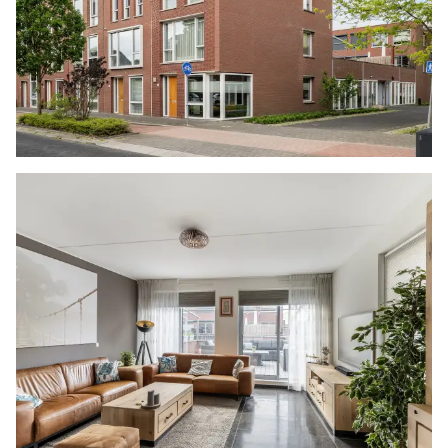
keuken, die is opgesteld in een hoek met
bovenkasten. Ook hier is de achterwand
betegeld en is er diverse apparatuur aanwezig.
In het verlengde is er een ruime woonkamer,
waarbij in het achtergedeelte ruimte is voor een
tweepersoonsbed. In de ruimte staat een grote
vaste kast met schuifdeuren, waarin zich de
wasmachineaansluiting bevindt en er is een deur
naar de eigen badkamer. Deze is volledig
betegeld en uitgerust met een inloopdouche,
een wastafelmeubel en een toilet. Daarnaast is
hangt er een handdoeken radiator en is er een
toegangsdeur die uitkomt op het afgesloten
terrein aan de achterzijde, met de eigen twee
parkeerplaatsen. De wanden in de studio zijn
gestuukt en op de vloer liggen tegels bij de
keuken en een laminaatvloer in het