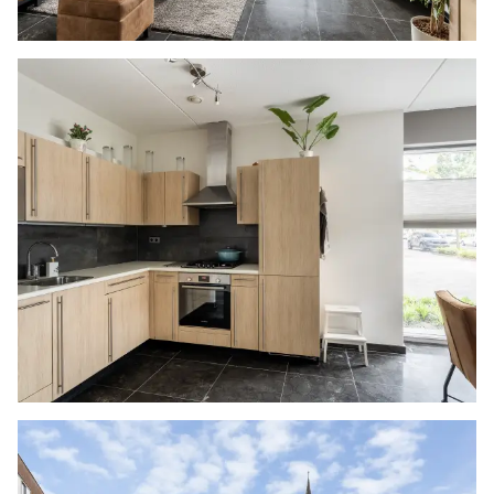
woongedeelte. Ook hangt er airconditioning.
1E VERDIEPING
Deze woonverdieping loopt geheel van de
voorzijde naar de achterzijde en beschikt over
ramen tot aan de vloer en twee schuifpuien die
toegang geven tot het eerste terras. Hierbij is de
zithoek gelinkt aan het terras en is er een aan de
voorzijde ruimte voor een grote eethoek. Voor
extra gemak is er bij de eethoek een pantry
geplaatst. Het geheel is voorzien van gestuukte
wanden en op de vloer liggen tegels. Daarnaast
geeft de open trap toegang tot de 2e
verdieping.
Het terras biedt, doordat de woning gelegen is