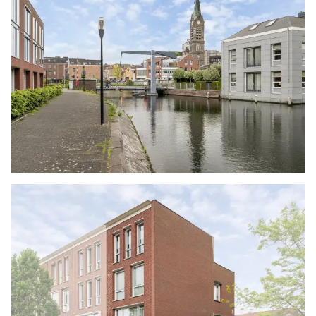
op een hoek, schuin zicht naar het water. Het
terras zelf is voorzien van mooie vlonderplanken
en het beschikt over een elektrisch zonnescherm,
dat het volledige terras kan bedekken. Er zijn
stopcontacten aanwezig en aan de gevel hangt
een buitenlamp.
2E VERDIEPING
Na de trapgang is deze overloop bereikbaar. Het
geeft toegang tot de trap naar de 3e verdieping,
twee slaapkamers, de badkamer en het tweede
toilet. Ook op deze verdieping zijn alle wanden
gestuukt en er ligt een laminaatvloer (met
uitzondering van de badkamer en het toilet).
De slaapkamers zijn verdeeld gelegen over de
voor- en achterzijde, waarbij de slaapkamer aan