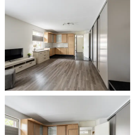
worden. Zijn de kosten voor deze doorhaling
hoger dan € 400,- inclusief BTW dan wordt het
meerdere bij de koper in rekening gebracht.
Indien de koper een notaris kiest buiten een
straal van 20 kilometer van de verkochte
onroerende zaak dan zijn de eventuele kosten
die de notaris berekent voor een eventuele
verkoopvolmacht en legalisatie hiervan ten
behoeve van de verkoper voor rekening van de
koper.
Zelfbewoningsplicht
Koper is bekend met de zelfbewoningsplicht
welke vanaf 01-01-2023 binnen de gemeente
Vlaardingen van kracht is. De verkopend
makelaar heeft koper doorverwezen naar de
gemeente Vlaardingen omtrent de