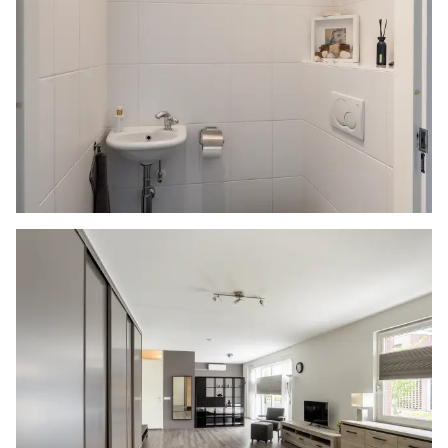
zonnescherm
- De woning beschikt over een eigen studio op
de begane grond
- Cv-ketel (2015)
- Twee eigen parkeerplaatsen op het afgesloten
terrein
- VvE voor het afgesloten terrein (bijdrage €50,-
per 3 maanden)
- Gelegen op eigen grond
- Bouwjaar 2006
- Energielabel A
- Oplevering in overleg
Woonoppervlakte
De Meetinstructie is gebaseerd op de NEN2580.
De Meetinstructie is bedoeld om een meer