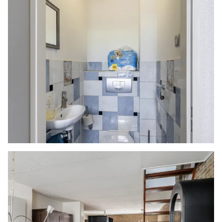
zelfbewoningsplicht.
Gunning
Verkoper behoudt zich uitdrukkelijk het recht
voor het object te gunnen aan de gegadigde
van zijn keuze.
Nadrukkelijk zij vermeld dat alle informatie in
deze brochure moet beschouwd worden als een
uitnodiging tot het doen van een bod of om in
onderhandeling te treden. Er kunnen geen
rechten worden ontleend aan deze informatie.
Vlietlanden NVM Makelaars streeft ernaar de
informatie op haar website / brochures en
andere uitingen zo actueel en nauwkeurig
mogelijk weer te geven. Hoewel de informatie
met de grootst mogelijke zorgvuldigheid is