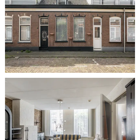
Na de trapopgang is er een bovenkomst op de
overloop. Deze heeft een speelse indeling,
waardoor er ruimte is voor bijvoorbeeld een
werkplek. In de schuine kap is een dakraam
geplaatst en de kleine dakkapel zorgt voor extra
hoogte. De wanden zijn afgewerkt met
spachtelputz en op de vloer liggen tapijttegels.
Vanaf de overloop is er verder toegang tot de
slaapkamer en de badkamer.
De slaapkamer is gelegen aan de achterzijde en
is voorzien van parket, een verlaagd plafond met
spots en de wanden zijn afwisselend afgewerkt.
Daarnaast is er een vaste kast met
louvredeurtjes.