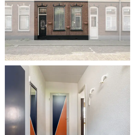
gelegenheid gesteld worden op een passend
moment teneinde teleurstellingen en schade te
voorkomen.
Ouderdomsclausule
Bij woningen ouder dan 30 jaar zal er standaard
in de koopakte een ouderdomsclausule worden
opgenomen.
Notariskeuze en kosten
In principe ligt de notariskeuze bij de koper. Het
doorhalen van de hypothecaire inschrijving in
het kadaster moet door de verkoper betaald
worden. Zijn de kosten voor deze doorhaling
hoger dan € 400,- inclusief BTW dan wordt het
meerdere bij de koper in rekening gebracht.
Indien de koper een notaris kiest buiten een