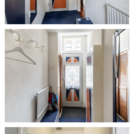
straal van 20 kilometer van de verkochte
onroerende zaak dan zijn de eventuele kosten
die de notaris berekent voor een eventuele
verkoopvolmacht en legalisatie hiervan ten
behoeve van de verkoper voor rekening van de
koper.
Zelfbewoningsplicht
Koper is bekend met de zelfbewoningsplicht
welke vanaf 01-01-2023 binnen de gemeente
Vlaardingen van kracht is. De verkopend
makelaar heeft koper doorverwezen naar de
gemeente Vlaardingen omtrent de
desbetreffende regelgeving. Verkoper noch
verkopend makelaar aanvaarden geen enkele
aansprakelijkheid voor geleden schade wegens
het niet juist naleven van deze