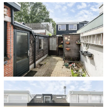
- Bouwjaar 1900
- Energielabel C
- Oplevering in overleg
Woonoppervlakte
De Meetinstructie is gebaseerd op de NEN2580.
De Meetinstructie is bedoeld om een meer
eenduidige manier van meten toe te passen voor
het geven van een indicatie van de
gebruiksoppervlakte. De Meetinstructie sluit
verschillen in meetuitkomsten niet volledig uit,
door bijvoorbeeld interpretatieverschillen,
afrondingen of beperkingen bij het uitvoeren
van de meting. Indien de exacte maten voor een
koper van cruciaal belang zijn, adviseren wij
deze zelf na te meten. De (kandidaat)koper(s)
zullen, indien gewenst, daartoe in de