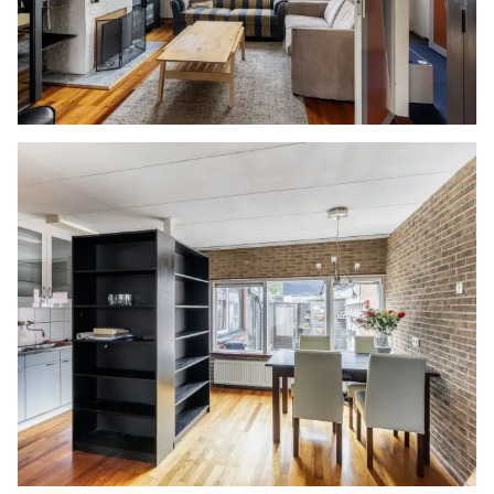
De volledig betegelde badkamer met een
parketvloer is compleet uitgerust met een ligbad,
een douchecabine, een toilet en een
wastafelmeubel. Er is een raam richting de
overloop en er zijn twee vaste kasten aanwezig.
Verder is er in een schuine kap een dakraam
geplaatst.
BIJZONDERHEDEN
- Volledig voorzien van houten kozijnen met
dubbel glas
- Achterzijde is voorzien van een waterkraantje
- Ruime berging
- Achteruitgang
- Cv-ketel
- Gelegen op eeuwigdurende erfpacht grond, €
7,17 per jaar