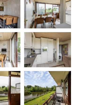
t)
er met een terras
n zit verwerkt in de bijdrage VvE
NEN2580. De Meetinstructie is
r van meten toe te passen voor
bruiksoppervlakte. De
uitkomsten niet volledig uit, door
afrondingen of beperkingen bij het
acte maten voor een koper van
e zelf na te meten. De
enst, daartoe in de gelegenheid
 teneinde teleurstellingen en