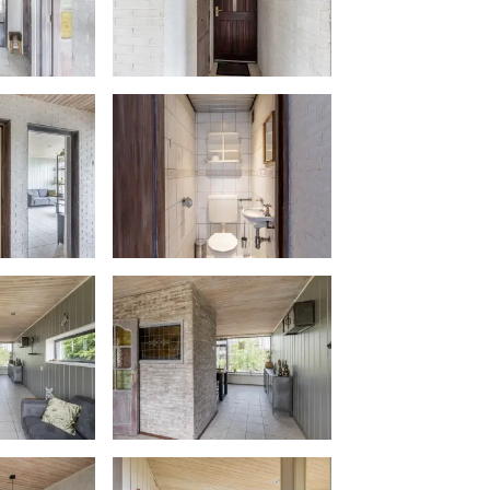
egen over zowel de voor- en
oorzijde is voorzien van laminaat
zien van vloerbedekking.
tstof kozijnen met HR+ glas en
t HR+ glas
zijn voorzien van
hangt een zonnescherm
e 1e verdieping beschikken over
oor € 39.000,-- K.K.
nd, inclusief voorschot stookkosten