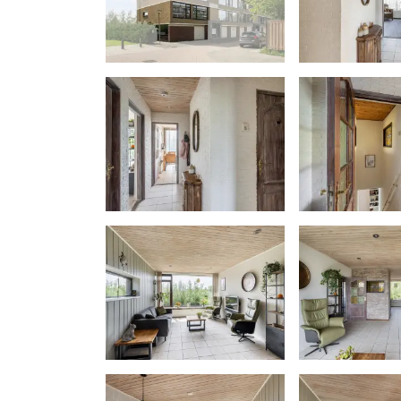
De twee slaapkamers zijn verdeeld gel
achterzijde, waarbij de kamer aan de v
en de kamer aan de achterzijde is voor
BIJZONDERHEDEN
- De woning is deels voorzien van kuns
deels voorzien van houten kozijnen me
- De slaapkamers op de begane grond 
inbraakvertragend dubbel HR+ glas
- Aan de zuidkant van de woonkamer 
(handbediend)
- De woonkamer en de slaapkamer op d
insectenhorren
- Blokverwarming
- Geiser
- Garage die apart wordt aangeboden v
- Actieve VvE (bijdrage €368,- per maa