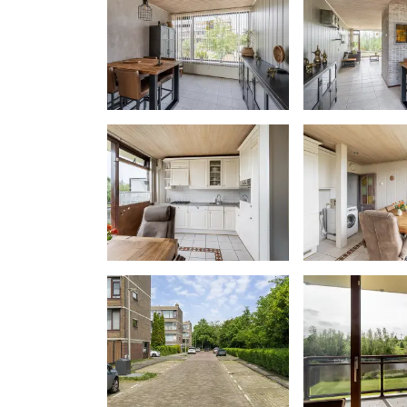
van € 130,-- + de bijdrage aan Erfpach
- Gemeenschappelijke tuin aan het wat
- Erfpacht loopt tot 30 juni 2061, cano
- Bouwjaar 1962
- Energielabel D
- Oplevering in overleg
Woonoppervlakte
De Meetinstructie is gebaseerd op de 
bedoeld om een meer eenduidige manie
het geven van een indicatie van de ge
Meetinstructie sluit verschillen in meet
bijvoorbeeld interpretatieverschillen, 
uitvoeren van de meting. Indien de ex
cruciaal belang zijn, adviseren wij dez
(kandidaat)koper(s) zullen, indien gew
gesteld worden op een passend moment