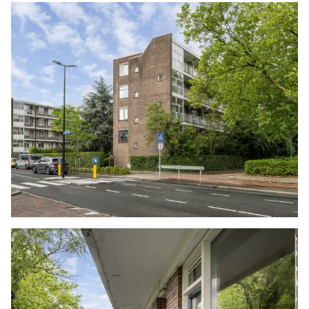
worden. Zijn de kosten voor deze doorhaling
hoger dan € 400,- inclusief BTW dan wordt het
meerdere bij de koper in rekening gebracht.
Indien de koper een notaris kiest buiten een
straal van 20 kilometer van de verkochte
onroerende zaak dan zijn de eventuele kosten
die de notaris berekent voor een eventuele
verkoopvolmacht en legalisatie hiervan ten
behoeve van de verkoper voor rekening van de
koper.
Zelfbewoningsplicht
Koper is bekend met de zelfbewoningsplicht
welke vanaf 01-01-2023 binnen de gemeente
Vlaardingen van kracht is. De verkopend
makelaar heeft koper doorverwezen naar de
gemeente Vlaardingen omtrent de
desbetreffende regelgeving. Verkoper noch