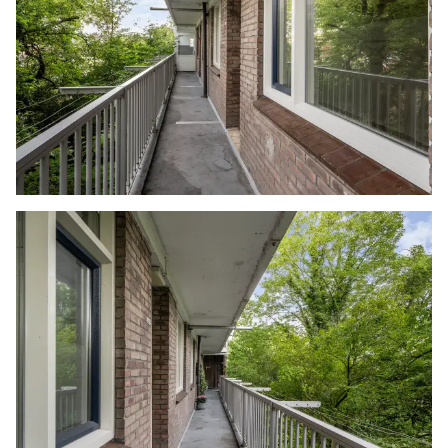
verkopend makelaar aanvaarden geen enkele
aansprakelijkheid voor geleden schade wegens
het niet juist naleven van deze
zelfbewoningsplicht.
Gunning
Verkoper behoudt zich uitdrukkelijk het recht
voor het object te gunnen aan de gegadigde
van zijn keuze.
Nadrukkelijk zij vermeld dat alle informatie in
deze brochure moet beschouwd worden als een
uitnodiging tot het doen van een bod of om in
onderhandeling te treden. Er kunnen geen
rechten worden ontleend aan deze informatie.
Vlietlanden NVM Makelaars streeft ernaar de
informatie op haar website / brochures en