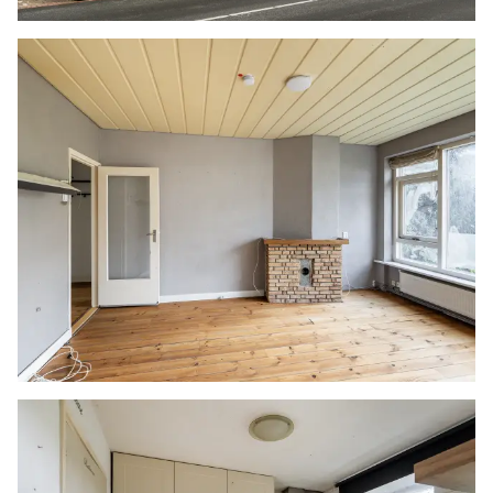
De inpandige badkamer is deels betegeld en
voorzien van een douche en een
wasmachineaansluiting.
BIJZONDERHEDEN
- Deels voorzien van houten kozijnen en deels
voorzien van kunststof kozijnen
- Cv-ketel
- Overdekt balkon
- Gezamenlijke binnentuin
- Deels voorzien van houten vloeren
- Schouw in de woonkamer
- Actieve VvE, € 187,18 per maand
- Gelegen op erfpachtgrond, € 30,40 per jaar tot
2054