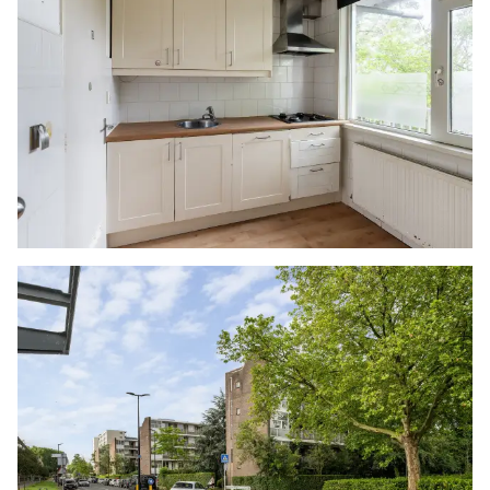
- Bouwjaar 1956
- Energielabel E
- Woning wordt verkocht zonder ingevulde lijst
van zaken en vragenlijst B
- Oplevering in overleg, kan snel
Woonoppervlakte
De Meetinstructie is gebaseerd op de NEN2580.
De Meetinstructie is bedoeld om een meer
eenduidige manier van meten toe te passen voor
het geven van een indicatie van de
gebruiksoppervlakte. De Meetinstructie sluit
verschillen in meetuitkomsten niet volledig uit,
door bijvoorbeeld interpretatieverschillen,
afrondingen of beperkingen bij het uitvoeren