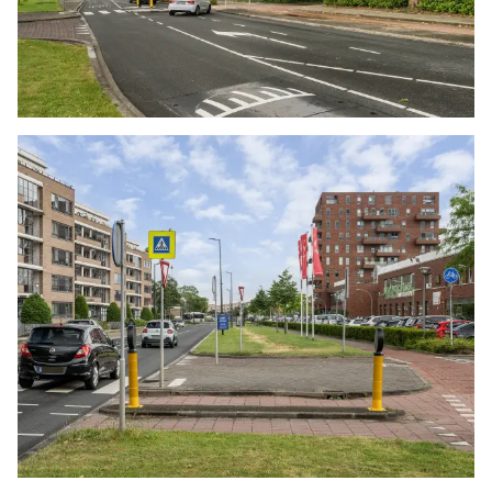
van de meting. Indien de exacte maten voor een
koper van cruciaal belang zijn, adviseren wij
deze zelf na te meten. De (kandidaat)koper(s)
zullen, indien gewenst, daartoe in de
gelegenheid gesteld worden op een passend
moment teneinde teleurstellingen en schade te
voorkomen.
Ouderdomsclausule
Bij woningen ouder dan 30 jaar zal er standaard
in de koopakte een ouderdomsclausule worden
opgenomen.
Notariskeuze en kosten
In principe ligt de notariskeuze bij de koper. Het
doorhalen van de hypothecaire inschrijving in
het kadaster moet door de verkoper betaald