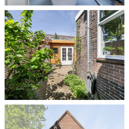
Zo staat er midden in de ruimte een vrijstaand
bad, is er een ruime inloopdouche, is er een toilet
aanwezig en is het wastafelmeubel met twee
waskommen op maat gemaakt. De
badkamervloer en een gedeelte van de wanden
zijn voorzien van antieke dubbelhard gebakken
tegeltjes, met daarboven gestuukte wanden en
een gestuukt plafond. Daarnaast is er een open
kast, voor bijvoorbeeld handdoeken en is er een
gesloten vaste kast, met daarin de aansluiting
voor de wasmachine. Ook is er een groot raam
voor veel daglichttoetreding, welke ook te
openen is voor natuurlijk ventilatie.
ZOLDER
Deze is verdieping is deels open en heeft
daardoor zicht naar de slaapkamer. Er is