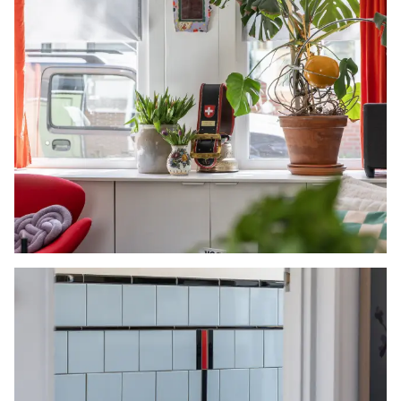
zelfbewoningsplicht.
Gunning Verkoper behoudt zich uitdrukkelijk het
recht voor het object te gunnen aan de
gegadigde van zijn keuze.
Nadrukkelijk zij vermeld dat alle informatie in
deze brochure moet beschouwd worden als een
uitnodiging tot het doen van een bod of om in
onderhandeling te treden. Er kunnen geen
rechten worden ontleend aan deze informatie.
Vlietlanden NVM Makelaars streeft ernaar de
informatie op haar website / brochures en
andere uitingen zo actueel en nauwkeurig
mogelijk weer te geven. Hoewel de informatie
met de grootst mogelijke zorgvuldigheid is
samengesteld aanvaarden wij geen enkele