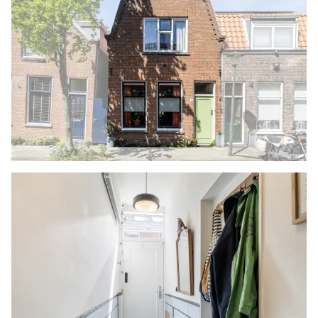
verlichting en elektra aanwezig en hier hangt de
opstelling van de Cv-ketel. Ook hier zijn de
schuine kappen afgewerkt met kraaldelen en ligt
er een parketvloer.
BIJZONDERHEDEN
-De woning is in 2019 volledig gestript en
opnieuw opgebouwd - Nieuw dak met isolatie,
nieuwe elektra, nieuwe groepenkast, nieuwe
gasaansluiting, houten balkon ondervloer met
isolatie, indeling aangepast, nieuwe trappen, op
maat gemaakte keuken, geheel geïsoleerd,
nieuwe badkamer
- Mogelijkheid tot maken van 2 extra
slaapkamers op de verdiepingen door op de 1e
verdieping het plaatsen van een wandje en op