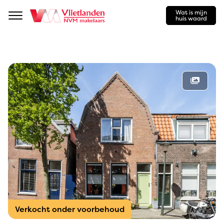
Wat is mijn
Navigation
huis waard
Verkocht onder voorbehoud