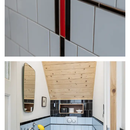
deze zelf na te meten. De (kandidaat)koper(s)
zullen, indien gewenst, daartoe in de
gelegenheid gesteld worden op een passend
moment teneinde teleurstellingen en schade te
voorkomen.
Ouderdomsclausule Bij woningen ouder dan 30
jaar zal er standaard in de koopakte een
ouderdomsclausule worden opgenomen.
Notariskeuze en kosten
In principe ligt de notariskeuze bij de koper. Het
doorhalen van de hypothecaire inschrijving in
het kadaster moet door de verkoper betaald
worden. Zijn de kosten voor deze doorhaling
hoger dan € 400,- inclusief BTW dan wordt het
meerdere bij de koper in rekening gebracht.
Indien de koper een notaris kiest buiten een