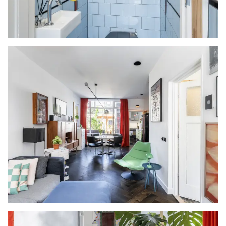
straal van 20 kilometer van de verkochte
onroerende zaak dan zijn de eventuele kosten
die de notaris berekent voor een eventuele
verkoopvolmacht en legalisatie hiervan ten
behoeve van de verkoper voor rekening van de
koper.
Zelfbewoningsplicht
Koper is bekend met de zelfbewoningsplicht
welke vanaf 01-01-2023 binnen de gemeente
Vlaardingen van kracht is. De verkopend
makelaar heeft koper doorverwezen naar de
gemeente Vlaardingen omtrent de
desbetreffende regelgeving. Verkoper noch
verkopend makelaar aanvaarden geen enkele
aansprakelijkheid voor geleden schade wegens
het niet juist naleven van deze