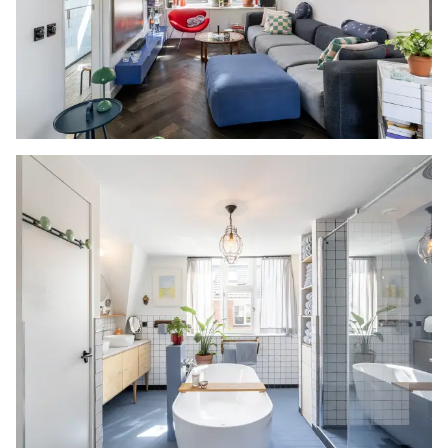
gelegd, maar deze is nog niet aangesloten.
1E VERDIEPING
Na de trapopgang is er een bovenkomst in de
slaapkamer. Dit is een prachtige ruimte met
zicht tot in de nok, waarbij de schuine kap is
afgewerkt met kraaldelen. Alle wanden zijn
gestuukt en op de vloer ligt een eiken multiplank
parket met daaronder vloerverwarming. Er is een
dakkapel aan de achterzijde en in de schuine
kap zijn twee dakramen geplaatst. Er is een
open trap naar zolder en via de houten en-suite
deuren met glas-in-lood is er toegang tot de
badkamer.
In de badkamer is werkelijk aan alles gedacht.