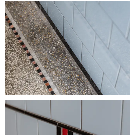
- Cv-ketel (2019)
- Erfpacht (€ 25,33 per jaar)
- Bouwjaar 1922
- Energielabel C
- Oplevering in overleg
Woonoppervlakte De Meetinstructie is
gebaseerd op de NEN2580. De Meetinstructie is
bedoeld om een meer eenduidige manier van
meten toe te passen voor het geven van een
indicatie van de gebruiksoppervlakte. De
Meetinstructie sluit verschillen in
meetuitkomsten niet volledig uit, door
bijvoorbeeld interpretatieverschillen,
afrondingen of beperkingen bij het uitvoeren
van de meting. Indien de exacte maten voor een
koper van cruciaal belang zijn, adviseren wij