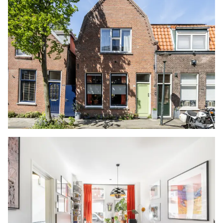
achtertuin.
De zonnige achtertuin is in 2024 volledig
vernieuwd met nieuwe bestrating, een nieuwe
schutting en een nieuwe berging. De berging
heeft een betonnen plaat als fundering en een
gemetselde onderkant, waar bovenop een
houten skelet geplaatst is, afgewerkt met
ademend isolatiefolie en Douglas Zweeds rabat
(trespa zijkanten). De houten openslaande
deuren zijn voorzien van dubbel glas evenals de
stalen ramen, die open kunnen voor ventilatie.
Het dak van de berging is geïsoleerd met PIR
isolatie. In 2025 is er een balkon vloer in de
berging geplaatst met 9cm PIR isolatie voorzien
van folie en afgewerkt met een planken vloer.
Onder de bestrating van de tuin is een kabel