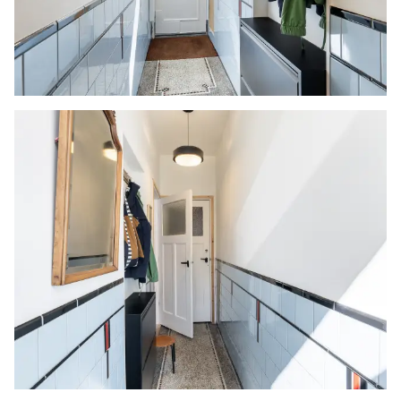
de 2e verdieping door het plaatsen van een
dakraam.
- Geheel voorzien van houten kozijnen met HR
dubbel glas
- In 2024 zijn de laatste ramen met enkel glas
voorzien van dubbel glas en zijn de kozijnen,
voor- en achterdeur geschilderd
- De achterdeur, het slaapkamerraam en het
badkamerraam zijn voorzien van insectenhorren
- De begane grond en de eerste verdieping zijn
voorzien van vloerverwarming (muv de
entreehal)
- Vernieuwde tuin (2024)
- Alle lades in de keuken en de badkamer zijn
volledig uittrekbaar
- Er is een kabel voorbereid om een
inductiekookplaat aan te sluiten.