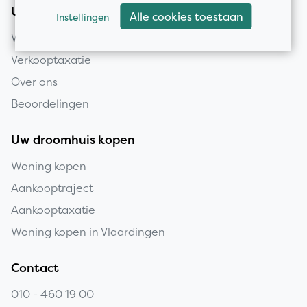
Uw huis verkopen
Alle cookies toestaan
Instellingen
Woning verkopen
Verkooptaxatie
Over ons
Beoordelingen
Uw droomhuis kopen
Woning kopen
Aankooptraject
Aankooptaxatie
Woning kopen in Vlaardingen
Contact
010 - 460 19 00