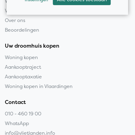
Woning verkopen
Verkooptaxatie
Over ons
Beoordelingen
Uw droomhuis kopen
Woning kopen
Aankooptraject
Aankooptaxatie
Woning kopen in Vlaardingen
Contact
010 - 460 19 00
WhatsApp
info@vlietlanden.info