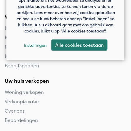
optimaliseren, het webverkeer te analyseren en
gerichte advertenties te kunnen tonen via derde
partijen. Lees meer over hoe wij cookies gebruiken
Woningaanbod
en hoe u ze kunt beheren door op "Instellingen" te
klikken. Als u akkoord gaat met ons gebruik van
Huis kopen in Vlaardingen
cookies, klikt u op "Alle cookies toestaan".
Huis kopen in Schiedam
Alle cookies toestaan
Instellingen
Huis kopen in Rotterdam
Huis kopen in Maassluis
Bedrijfspanden
Uw huis verkopen
Woning verkopen
Verkooptaxatie
Over ons
Beoordelingen