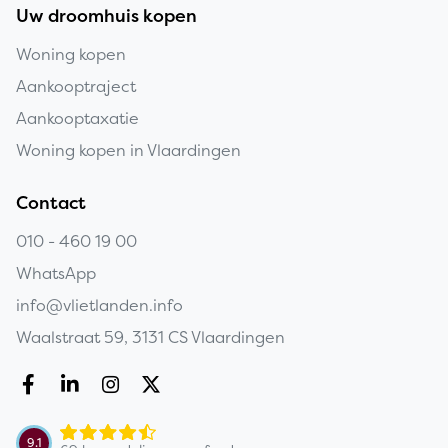
Uw droomhuis kopen
Woning kopen
Aankooptraject
Aankooptaxatie
Woning kopen in Vlaardingen
Contact
010 - 460 19 00
WhatsApp
info@vlietlanden.info
Waalstraat 59, 3131 CS Vlaardingen
Copyright navigation
9.1