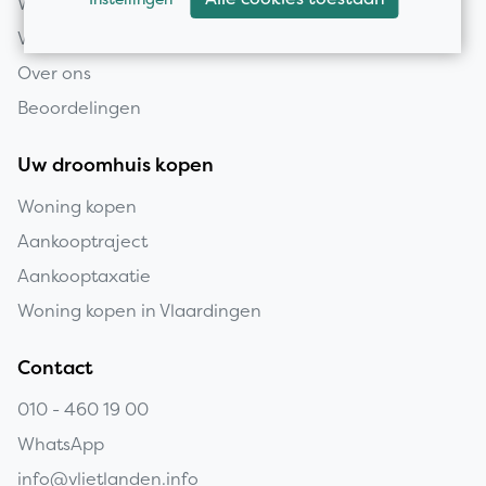
Woning verkopen
Verkooptaxatie
Over ons
Beoordelingen
Uw droomhuis kopen
Woning kopen
Aankooptraject
Aankooptaxatie
Woning kopen in Vlaardingen
Contact
010 - 460 19 00
WhatsApp
info@vlietlanden.info