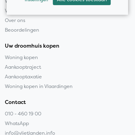
Woning verkopen
Verkooptaxatie
Over ons
Beoordelingen
Uw droomhuis kopen
Woning kopen
Aankooptraject
Aankooptaxatie
Woning kopen in Vlaardingen
Contact
010 - 460 19 00
WhatsApp
info@vlietlanden.info